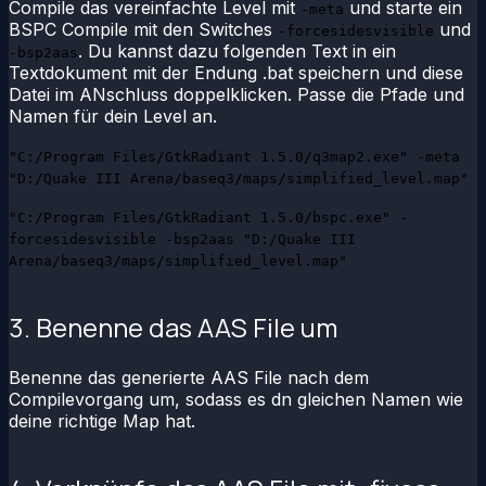
Compile das vereinfachte Level mit
und starte ein
-meta
BSPC Compile mit den Switches
und
-forcesidesvisible
. Du kannst dazu folgenden Text in ein
-bsp2aas
Textdokument mit der Endung .bat speichern und diese
Datei im ANschluss doppelklicken. Passe die Pfade und
Namen für dein Level an.
"C:/Program Files/GtkRadiant 1.5.0/q3map2.exe" -meta
"D:/Quake III Arena/baseq3/maps/simplified_level.map"
"C:/Program Files/GtkRadiant 1.5.0/bspc.exe" -
forcesidesvisible -bsp2aas "D:/Quake III
Arena/baseq3/maps/simplified_level.map"
3. Benenne das AAS File um
Benenne das generierte AAS File nach dem
Compilevorgang um, sodass es dn gleichen Namen wie
deine richtige Map hat.