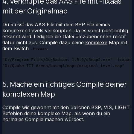
4. Verknüpfe das AAS File mit -fixaas
mit der Originalmap
Du musst das AAS File mit dem BSP File deines
komplexen Levels verknüpfen, da es sonst nicht richtig
erkannt wird. Lediglich die Datei umzubenennen reicht
dafür nicht aus. Compile dazu deine
komplexe
Map mit
dem Switch
.
-fixaas
"C:/Program Files/GtkRadiant 1.5.0/q3map2.exe" -fixaas
"D:/Quake III Arena/baseq3/maps/original_level.map"
5. Mache ein richtiges Compile deiner
komplexen Map
Compile wie gewohnt mit den üblichen BSP, VIS, LIGHT
Befehlen deine komplexe Map, als wenn du ein
normales Compile machen würdest.