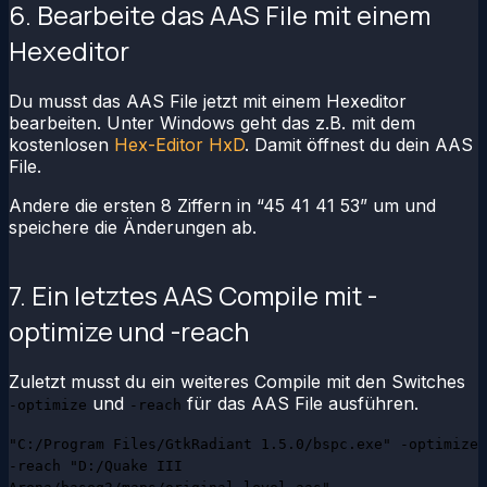
6. Bearbeite das AAS File mit einem
Hexeditor
Du musst das AAS File jetzt mit einem Hexeditor
bearbeiten. Unter Windows geht das z.B. mit dem
kostenlosen
Hex-Editor HxD
. Damit öffnest du dein AAS
File.
Andere die ersten 8 Ziffern in “45 41 41 53” um und
speichere die Änderungen ab.
7. Ein letztes AAS Compile mit -
optimize und -reach
Zuletzt musst du ein weiteres Compile mit den Switches
und
für das AAS File ausführen.
-optimize
-reach
"C:/Program Files/GtkRadiant 1.5.0/bspc.exe" -optimize
-reach "D:/Quake III