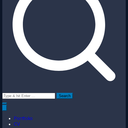
Search
for:
Portfolio
CV