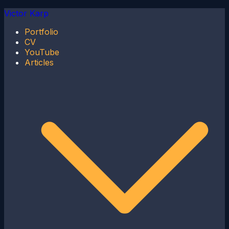
Skip
Victor Karp
to
Portfolio
content
CV
YouTube
Articles