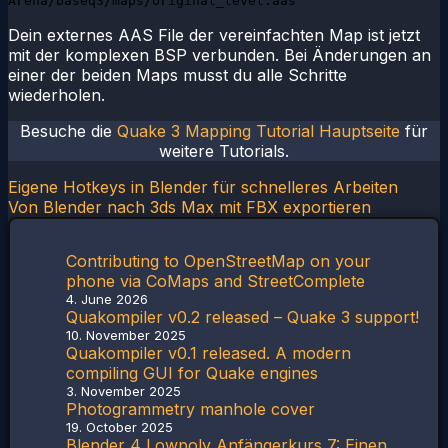
Arena/baseq3/maps/original_level.aas"
Dein externes AAS File der vereinfachten Map ist jetzt
mit der komplexen BSP verbunden. Bei Änderungen an
einer der beiden Maps musst du alle Schritte
wiederholen.
Besuche die
Quake 3 Mapping Tutorial Hauptseite
für
weitere Tutorials.
Post
Eigene Hotkeys in Blender für schnelleres Arbeiten
Von Blender nach 3ds Max mit FBX exportieren
navigation
Contributing to OpenStreetMap on your
phone via CoMaps and StreetComplete
4. June 2026
Quakompiler v0.2 released – Quake 3 support!
10. November 2025
Quakompiler v0.1 released. A modern
compiling GUI for Quake engines
3. November 2025
Photogrammetry manhole cover
19. October 2025
Blender 4 Lowpoly Anfängerkurs 7: Einen