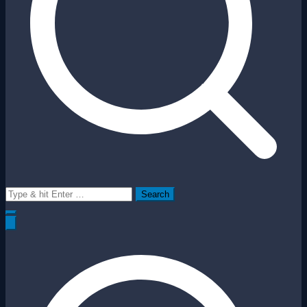
Search
for: